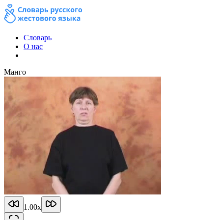
Словарь
О нас
Манго
1.00
x