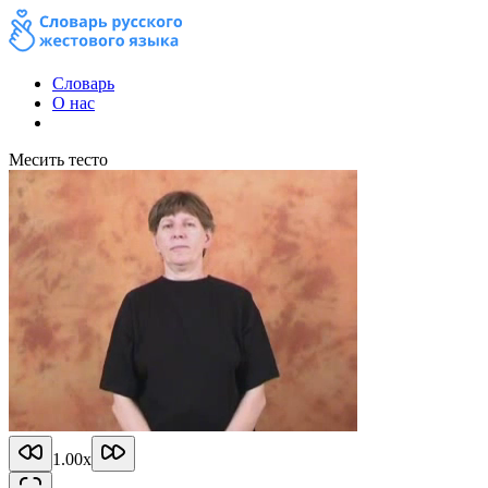
Словарь
О нас
Месить тесто
1.00
x