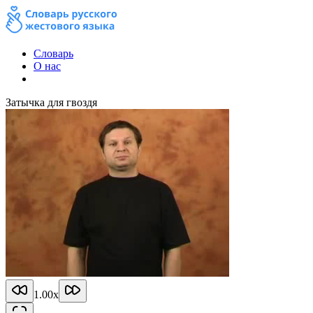
Словарь
О нас
Затычка для гвоздя
1.00
x