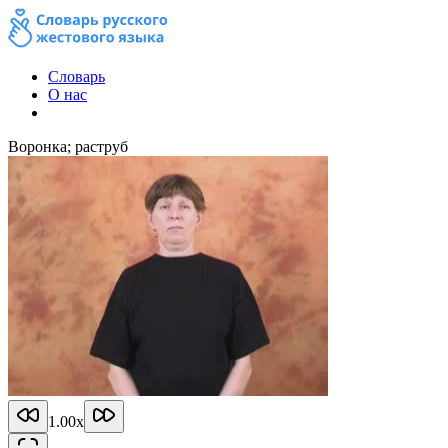
Словарь
О нас
Воронка; раструб
1.00
x