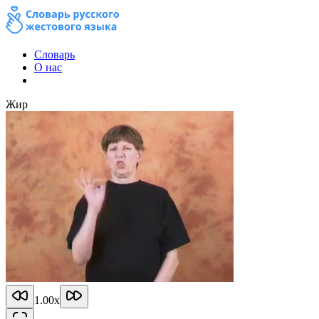
Словарь
О нас
Жир
1.00
x