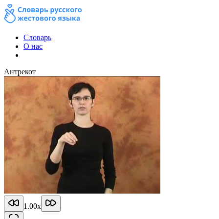
Словарь
О нас
Антрекот
1.00
x