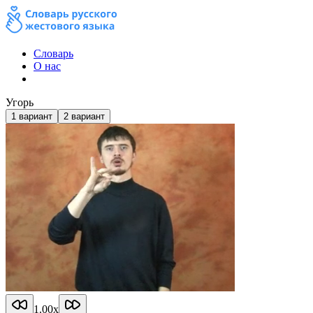
Словарь
О нас
Угорь
1
вариант
2
вариант
1.00
x