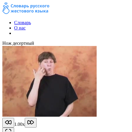
Словарь
О нас
Нож десертный
1.00
x