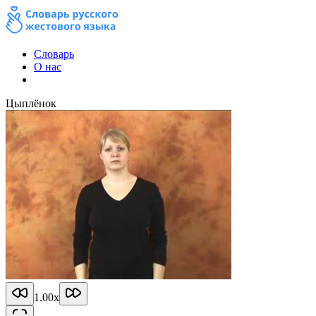
Словарь
О нас
Цыплёнок
1.00
x