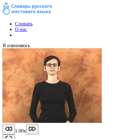
Словарь
О нас
Я извиняюсь
1.00
x