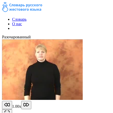
Словарь
О нас
Разочарованный
1.00
x