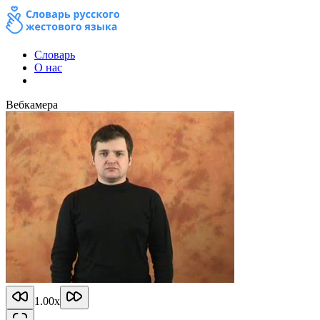
Словарь
О нас
Вебкамера
1.00
x