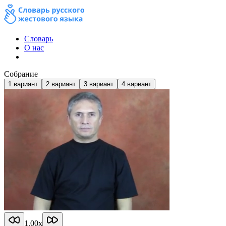
Словарь
О нас
Собрание
1
вариант
2
вариант
3
вариант
4
вариант
1.00
x