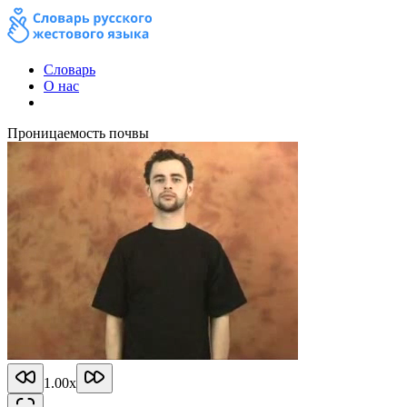
Словарь
О нас
Проницаемость почвы
1.00
x