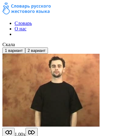
Словарь
О нас
Скала
1
вариант
2
вариант
1.00
x