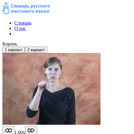
Словарь
О нас
Корень
1
вариант
2
вариант
1.00
x