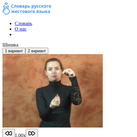
Словарь
О нас
Шишка
1
вариант
2
вариант
1.00
x