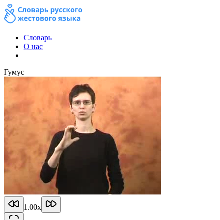
Словарь
О нас
Гумус
1.00
x