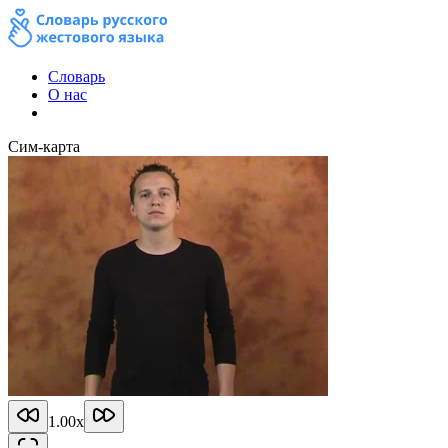
Словарь
О нас
Сим-карта
1.00
x