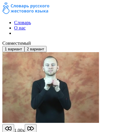
Словарь
О нас
Совместимый
1
вариант
2
вариант
1.00
x