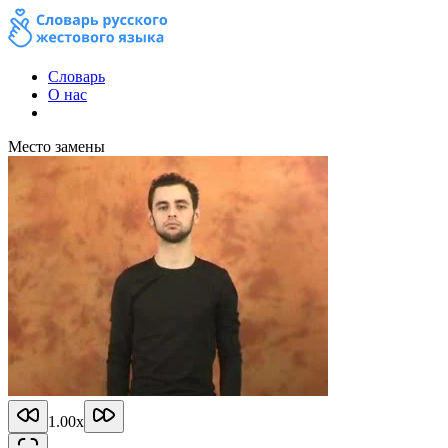
Словарь
О нас
Место замены
1.00
x