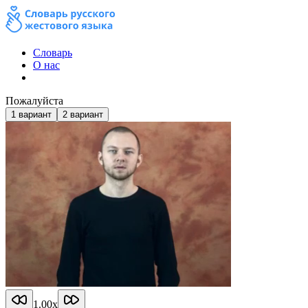
Словарь
О нас
Пожалуйста
1
вариант
2
вариант
1.00
x