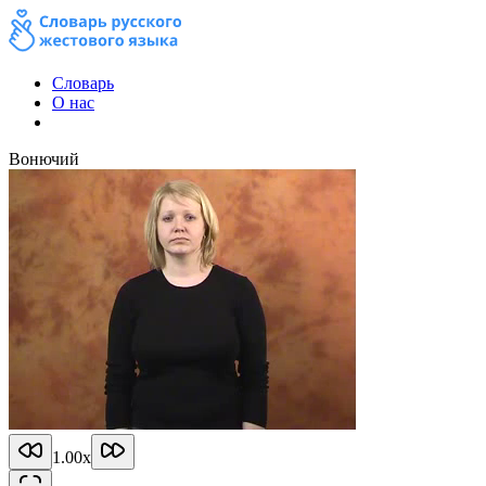
Словарь
О нас
Вонючий
1.00
x