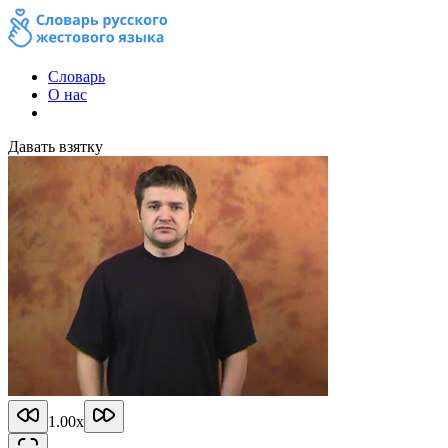
Словарь
О нас
Давать взятку
1.00
x