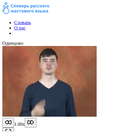
Словарь
О нас
Одинцово
1.00
x