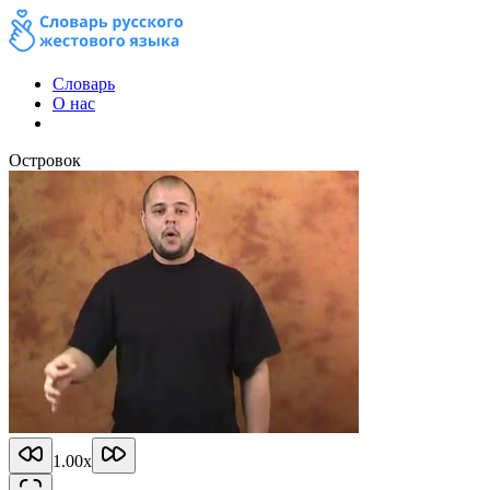
Словарь
О нас
Островок
1.00
x