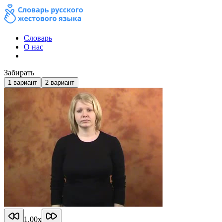
Словарь
О нас
Забирать
1
вариант
2
вариант
1.00
x