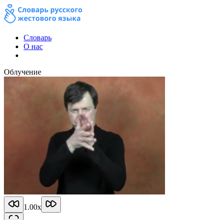
Словарь
О нас
Облучение
1.00
x