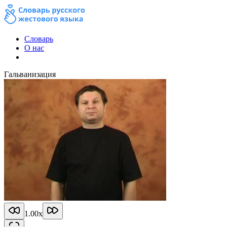
Словарь
О нас
Гальванизация
1.00
x