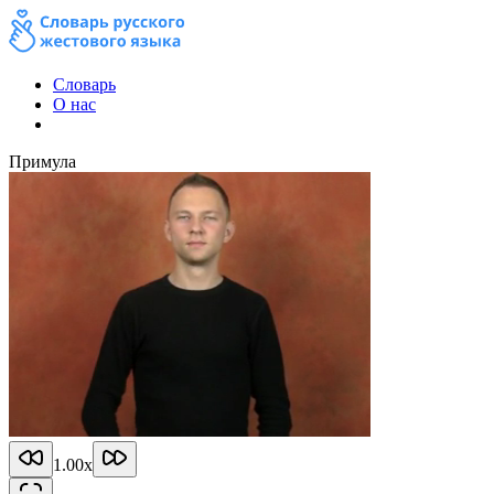
Словарь
О нас
Примула
1.00
x