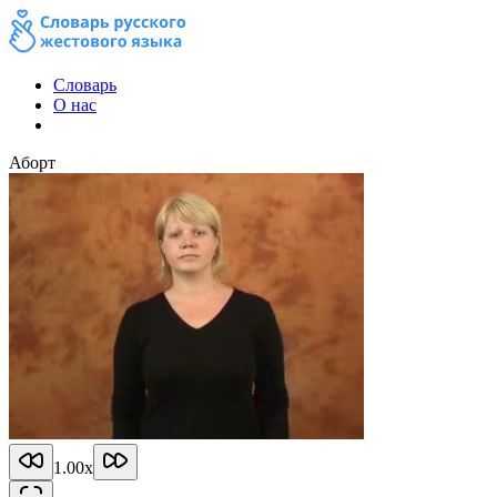
Словарь
О нас
Аборт
1.00
x