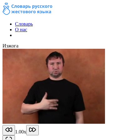
Словарь
О нас
Изжога
1.00
x