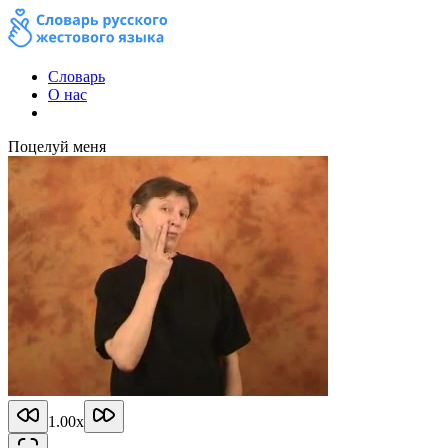
Словарь
О нас
Поцелуй меня
1.00
x