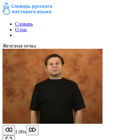
Словарь
О нас
Железная печка
1.00
x