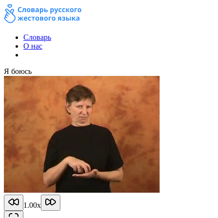
Словарь
О нас
Я боюсь
1.00
x