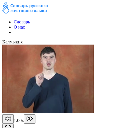
Словарь
О нас
Калмыкия
1.00
x