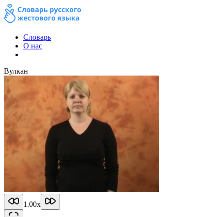
Словарь
О нас
Вулкан
1.00
x