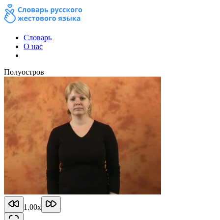
Словарь
О нас
Полуостров
1.00
x