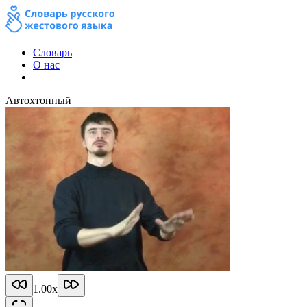
Словарь
О нас
Автохтонный
1.00
x