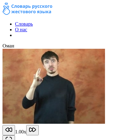
Словарь
О нас
Оман
1.00
x