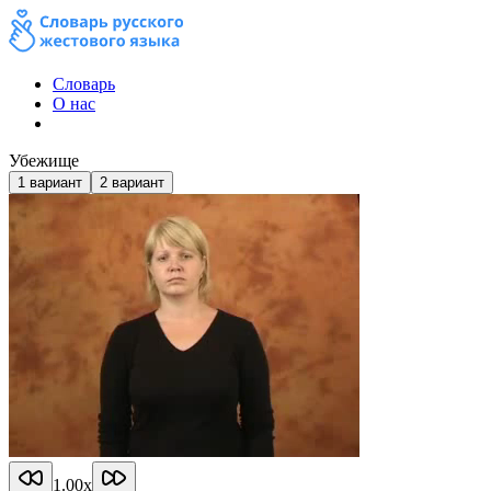
Словарь
О нас
Убежище
1
вариант
2
вариант
1.00
x