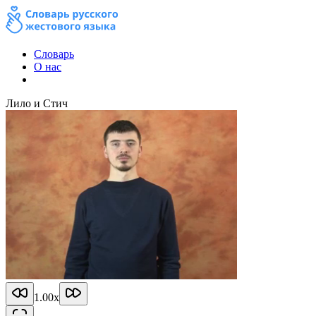
Словарь
О нас
Лило и Стич
1.00
x