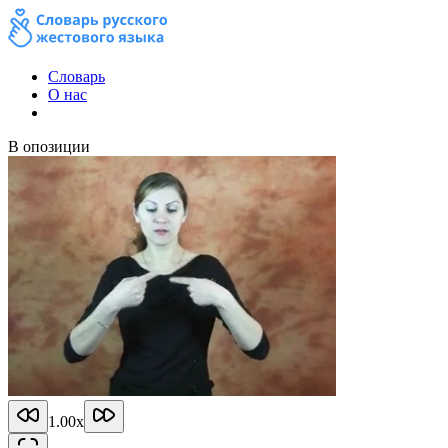
Словарь
О нас
В опозиции
1.00
x