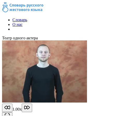
Словарь
О нас
Театр одного актера
1.00
x