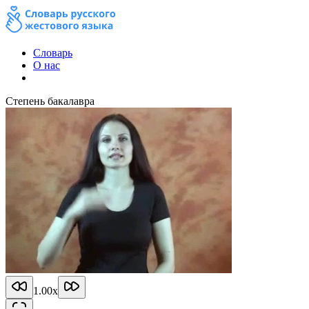
Словарь
О нас
Степень бакалавра
1.00
x