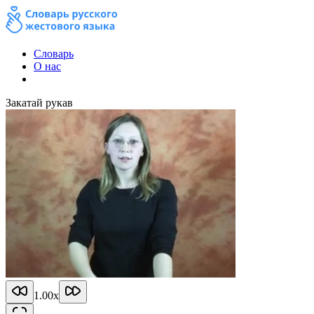
Словарь
О нас
Закатай рукав
1.00
x