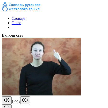
Словарь
О нас
Включи свет
1.00
x