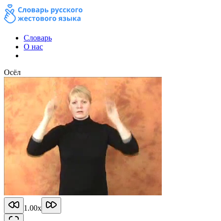
Словарь
О нас
Осёл
1.00
x