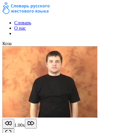
Словарь
О нас
Коза
1.00
x