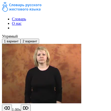
Словарь
О нас
Упрямый
1
вариант
2
вариант
1.00
x